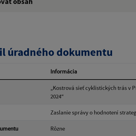
ovať obsah
:
Popis:
zverejnenia do:
il úradného dokumentu
ovať
Informácia
„Kostrová sieť cyklistických trás 
2024“
Zaslanie správy o hodnotení strat
kumentu
Rôzne