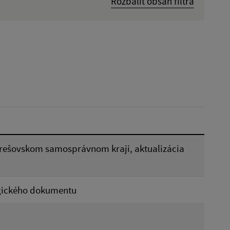
Rozbaliť obsah filtra
Dátum zverejnenia od:
Reset
v Prešovskom samosprávnom kraji, aktualizácia
egického dokumentu