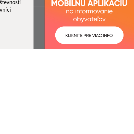
števnosti
vníci
ované:
Správca obsahu:
07:04 hod.
Správca obsahu je Obec Belá nad