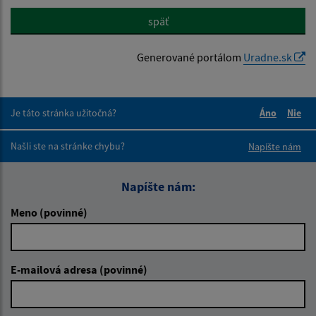
späť
Generované portálom
Uradne.sk
Je táto stránka užitočná?
Áno
Nie
Boli tieto 
Boli 
Našli ste na stránke chybu?
Napíšte nám
Napíšte nám:
Meno (povinné)
E-mailová adresa (povinné)