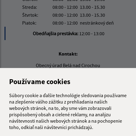
Streda:
08:00 - 12:00
13.00 - 15.30
Štvrtok:
08:00 - 12:00
13.00 - 15.30
Piatok:
08:00 - 12:00
nestránkový deň
Obedňajšia prestávka:
12:00 - 13:00
Kontakt:
Obecný úrad Belá nad Cirochou
Osloboditeľov 535/33
067 81 Belá nad Cirochou
Používame cookies
info@belanadcirochou.sk
Súbory cookie a ďalšie technológie sledovania používame
+421 577 683 126
na zlepšenie vášho zážitku z prehliadania našich
webových stránok, na to, aby sme vám zobrazovali
IČO: 00322814
prispôsobený obsah a cielené reklamy, na analýzu
návštevnosti našich webových stránok a na pochopenie
toho, odkiaľ naši návštevníci prichádzajú.