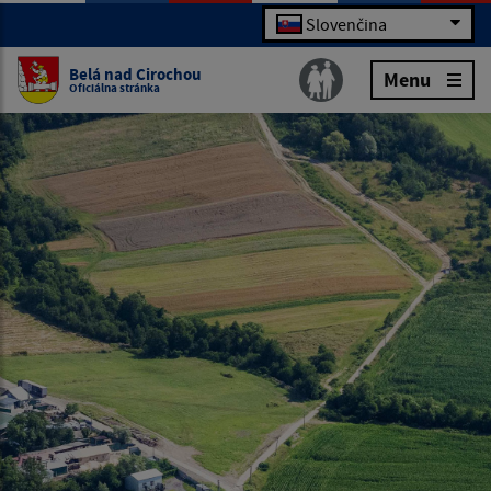
Slovenčina
Belá nad Cirochou
Menu
Oficiálna stránka