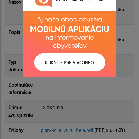
Názov
Plán kontrolnej činnosti hlavného
kontrolóra obce na druhú polovicu roka
2026
Filtrovať
Reset
Popis
Plán kontrolnej činnosti hlavného
kontrolóra obce na druhú polovicu roka
2026
Typ
Rôzne
dokumentu
Doplňujúce
informácie
Dátum
18.06.2026
zverejnenia
Prílohy
plan-kc_ii_2026_bela.pdf
(PDF, 93.64KB )