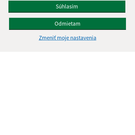
Súhlasím
Odmietam
Zmeniť moje nastavenia
Informácie o stránke:
Vyhlásenie o prístupnosti
Autorské práva
Ochrana osobných údajov
Navigácia: