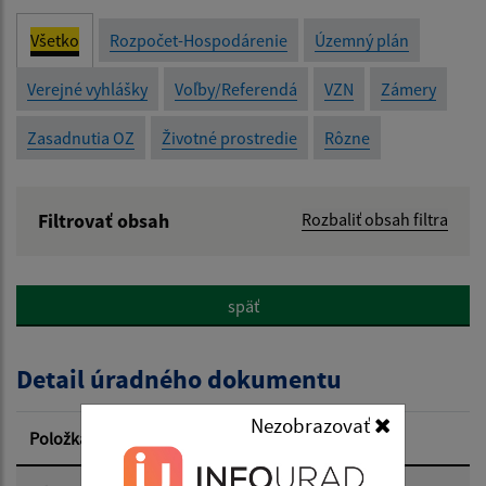
Všetko
Rozpočet-Hospodárenie
Územný plán
Verejné vyhlášky
Voľby/Referendá
VZN
Zámery
Zasadnutia OZ
Životné prostredie
Rôzne
Filtrovať obsah
Rozbaliť obsah filtra
Názov:
späť
Popis:
Detail úradného dokumentu
Dátum zverejnenia od:
Nezobrazovať
Položka
Informácia
Dátum zverejnenia do: