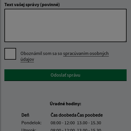
Text vašej správy (povinné)
Oboznámil som sa so
spracúvaním osobných
údajov
Google reCaptcha Response
Odoslať správu
Úradné hodiny:
Deň
Čas doobeda
Čas poobede
Pondelok:
08:00 - 12:00
13.00 - 15.30
Utorok:
08:00 - 12:00
13.00 - 15.30