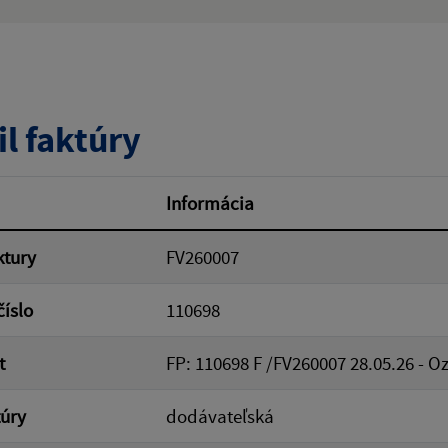
ý výraz:
tumu:
Dátum od:
il faktúry
od:
Suma do:
Informácia
ktury
FV260007
ovať
číslo
110698
t
FP: 110698 F /FV260007 28.05.26 - 
túry
dodávateľská