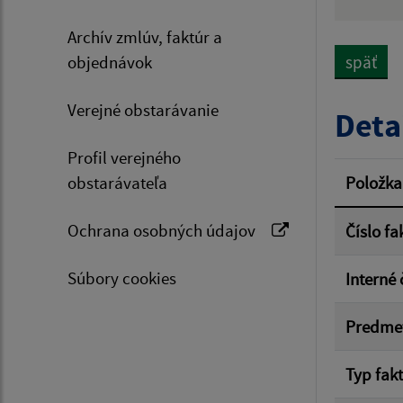
Hľadan
Archív zmlúv, faktúr a
objednávok
späť
Typ dá
Verejné obstarávanie
Deta
Profil verejného
Suma 
obstarávateľa
Položka
Ochrana osobných údajov
Číslo fa
Filtr
Súbory cookies
Interné 
Predme
Typ fak