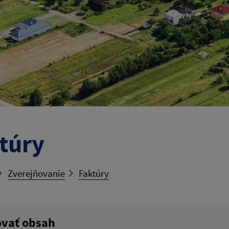
túry
Zverejňovanie
Faktúry
ovať obsah