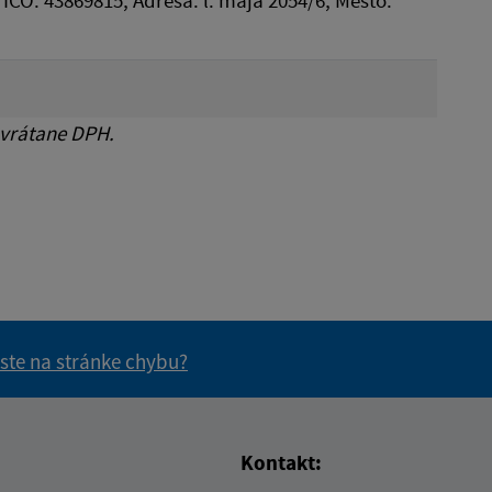
 IČO: 43869815, Adresa: l. mája 2054/6, Mesto:
 vrátane DPH.
 ste na stránke chybu?
vás užitočné?
e pre vás užitočné?
Kontakt: