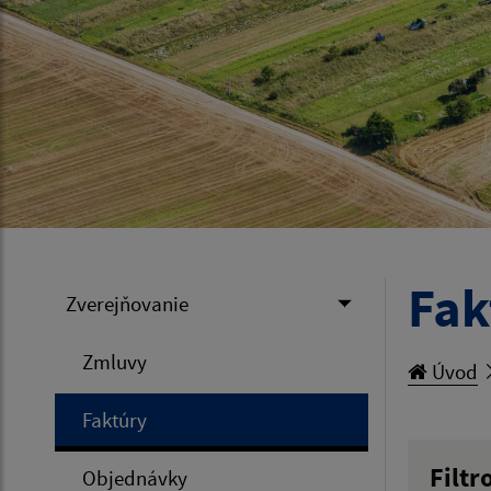
Fak
Zverejňovanie
Zmluvy
Úvod
Faktúry
Filtr
Objednávky