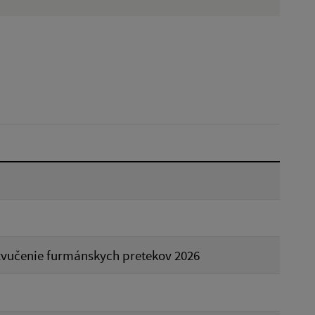
Hľadať v:
Dátum do:
Reset
Ozvučenie furmánskych pretekov 2026