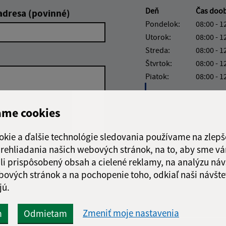
Deň
Čas doo
adresa (povinné)
Pondelok:
08:00 - 1
Utorok:
08:00 - 1
Streda:
08:00 - 1
Štvrtok:
08:00 - 1
Piatok:
08:00 - 1
Obedňajšia prestáv
ame cookies
okie a ďalšie technológie sledovania používame na zlepš
 prehliadania našich webových stránok, na to, aby sme v
Google reCaptcha Response
Odoslať
ch
li prispôsobený obsah a cielené reklamy, na analýzu náv
správu
bových stránok a na pochopenie toho, odkiaľ naši návšte
jú.
Zmeniť moje nastavenia
m
Odmietam