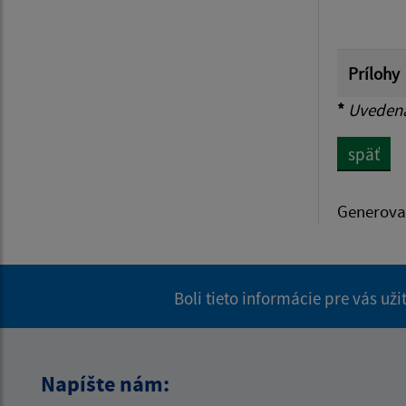
Prílohy
*
Uvedená 
späť
Generova
Boli tieto informácie pre vás už
Napíšte nám: