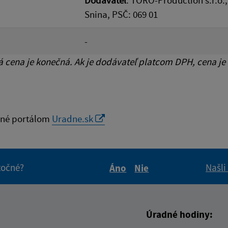
Dodávateľ
: TORO-Production s.r.o.,
Snina, PSČ: 069 01
-
cena je konečná. Ak je dodávateľ platcom DPH, cena je
né portálom
Uradne.sk
itočné?
Našli
Áno
Nie
Boli tieto informácie pre 
Boli tieto informáci
Úradné hodiny: