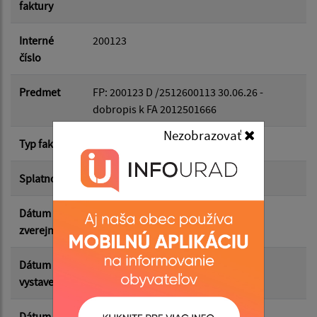
faktury
Dátum do:
Interné
200123
číslo
Suma od:
Predmet
FP: 200123 D /2512600113 30.06.26 -
dobropis k FA 2012501666
Nezobrazovať
Suma do:
Typ faktúry
dodávateľská
Splatnosť
29.06.2026
Filtrovať
Reset
Dátum
01.07.2026
zverejnenia
Dátum
25.06.2026
vystavenia
Dátum
30.06.2026