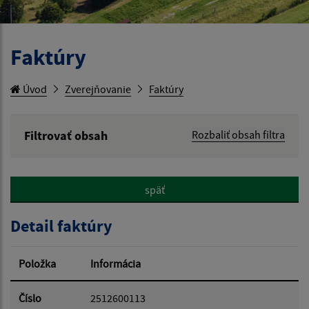
Faktúry
Úvod
Zverejňovanie
Faktúry
Filtrovať obsah
Rozbaliť obsah filtra
Hľadaný výraz:
späť
Hľadať v:
Detail faktúry
Typ dátumu:
Položka
Informácia
Dátum od:
Číslo
2512600113