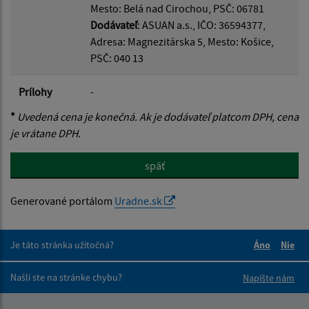
Mesto: Belá nad Cirochou, PSČ: 06781
Dodávateľ
: ASUAN a.s., IČO: 36594377,
Adresa: Magnezitárska 5, Mesto: Košice,
PSČ: 040 13
Prílohy
-
*
Uvedená cena je konečná. Ak je dodávateľ platcom DPH, cena
je vrátane DPH.
späť
Generované portálom
Uradne.sk
Je táto stránka užitočná?
Áno
Nie
Boli tieto 
Boli 
Našli ste na stránke chybu?
Napíšte nám