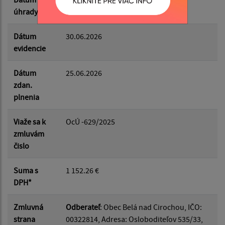
úhrady
Dátum
30.06.2026
evidencie
Dátum
25.06.2026
zdan.
plnenia
Viaže sa k
OcÚ -629/2025
zmluvám
čislo
Suma s
1 152.26 €
DPH*
Zmluvná
Odberateľ
: Obec Belá nad Cirochou, IČO:
strana
00322814, Adresa: Osloboditeľov 535/33,