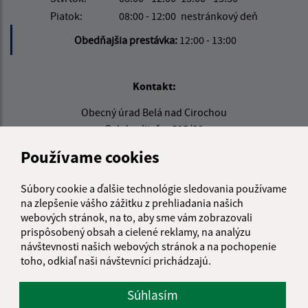
Piatok:
08:00 - 12:00
nestránkový deň
Obedňajšia prestávka:
12:00 - 13:00
Kontakt:
Obecný úrad Belá nad Cirochou
Osloboditeľov 535/33
067 81 Belá nad Cirochou
Používame cookies
info@belanadcirochou.sk
Súbory cookie a ďalšie technológie sledovania používame
+421 577 683 126
na zlepšenie vášho zážitku z prehliadania našich
IČO: 00322814
webových stránok, na to, aby sme vám zobrazovali
prispôsobený obsah a cielené reklamy, na analýzu
návštevnosti našich webových stránok a na pochopenie
toho, odkiaľ naši návštevníci prichádzajú.
Súhlasím