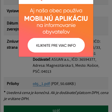
Suma do:
Vystavená
23.06.2026
Dátum
23.06.2026
zverejnenia
Filtrovať
Reset
Zmluvná
Odberateľ
: Obec Belá nad Cirochou, IČO:
strana
00322814, Adresa: Osloboditeľov 535/33,
Mesto: Belá nad Cirochou, PSČ: 06781
Dodávateľ
: ASUAN a.s., IČO: 36594377,
Adresa: Magnezitárska 5, Mesto: Košice,
PSČ: 04013
Prílohy
obj._1.pdf
(PDF, 50.68KB )
*
Uvedená cena je konečná. Ak je dodávateľ platcom DPH, cena
je vrátane DPH.
späť