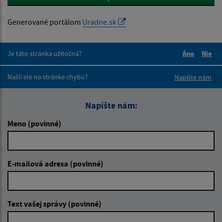
Generované portálom
Uradne.sk
Je táto stránka užitočná?
Áno
Nie
Boli tieto 
Boli 
Našli ste na stránke chybu?
Napíšte nám
Napíšte nám:
Meno (povinné)
E-mailová adresa (povinné)
Text vašej správy (povinné)