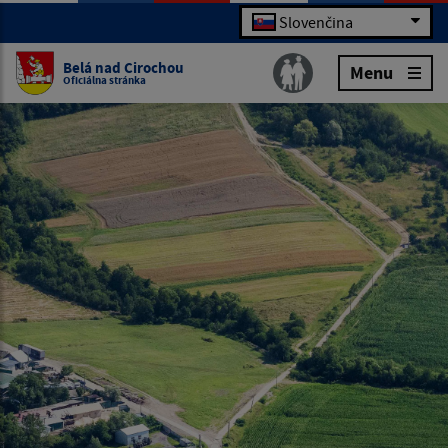
Slovenčina
Belá nad Cirochou
Menu
Oficiálna stránka