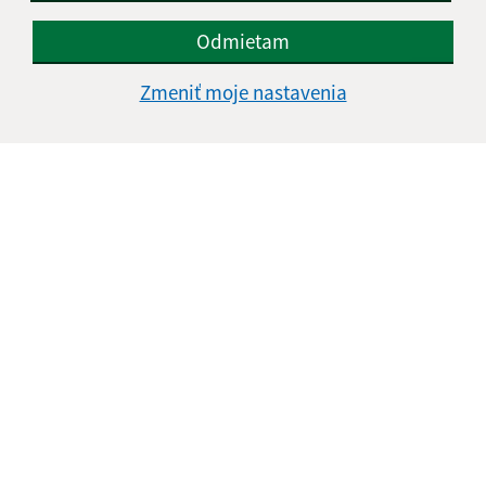
Odmietam
Zmeniť moje nastavenia
Informácie o stránke:
Vyhlásenie o prístupnosti
Autorské práva
Ochrana osobných údajov
Navigácia:
Vytlačiť aktuálnu stránku
Mapa stránok