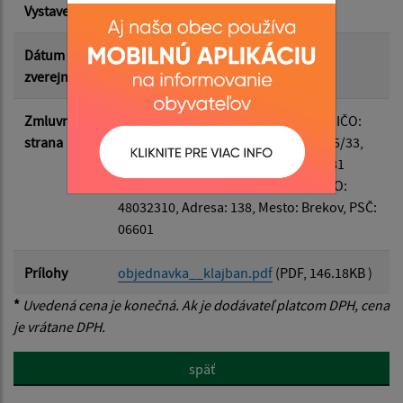
Vystavená
07.07.2026
Suma do:
Dátum
07.07.2026
zverejnenia
Filtrovať
Reset
Zmluvná
Odberateľ
: Obec Belá nad Cirochou, IČO:
strana
00322814, Adresa: Osloboditeľov 535/33,
Mesto: Belá nad Cirochou, PSČ: 06781
Dodávateľ
: GREAT GARDEN s. r. o., IČO:
48032310, Adresa: 138, Mesto: Brekov, PSČ:
06601
Prílohy
objednavka__klajban.pdf
(PDF, 146.18KB )
*
Uvedená cena je konečná. Ak je dodávateľ platcom DPH, cena
je vrátane DPH.
späť