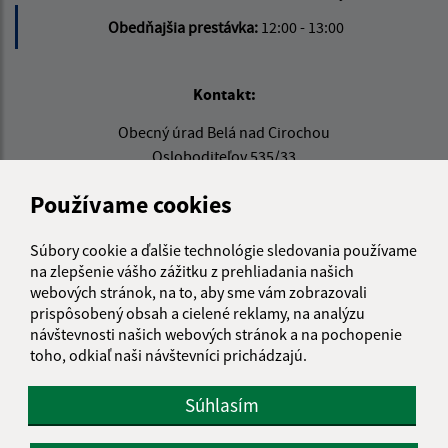
Obedňajšia prestávka:
12:00 - 13:00
Kontakt:
Obecný úrad Belá nad Cirochou
Osloboditeľov 535/33
067 81 Belá nad Cirochou
Používame cookies
info@belanadcirochou.sk
+421 577 683 126
Súbory cookie a ďalšie technológie sledovania používame
na zlepšenie vášho zážitku z prehliadania našich
IČO: 00322814
webových stránok, na to, aby sme vám zobrazovali
prispôsobený obsah a cielené reklamy, na analýzu
návštevnosti našich webových stránok a na pochopenie
toho, odkiaľ naši návštevníci prichádzajú.
Súhlasím