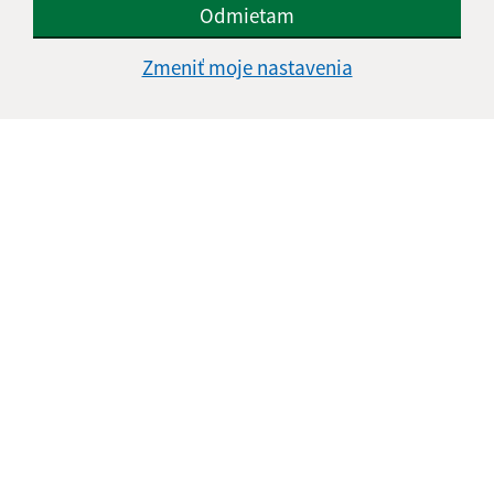
Odmietam
Zmeniť moje nastavenia
Informácie o stránke:
Vyhlásenie o prístupnosti
Autorské práva
Ochrana osobných údajov
Navigácia:
Vytlačiť aktuálnu stránku
Mapa stránok
Cookies