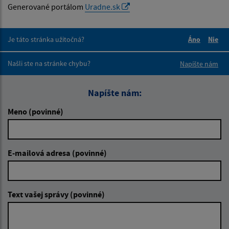
Generované portálom
Uradne.sk
Je táto stránka užitočná?
Áno
Nie
Boli tieto 
Boli 
Našli ste na stránke chybu?
Napíšte nám
Napíšte nám:
Meno (povinné)
E-mailová adresa (povinné)
Text vašej správy (povinné)