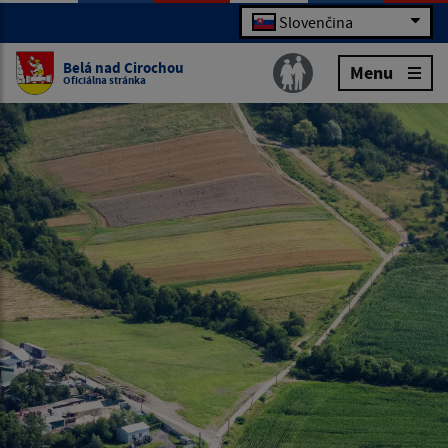
Slovenčina
Belá nad Cirochou
Menu
Oficiálna stránka