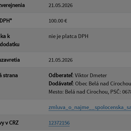
verejnenia
21.05.2026
 DPH*
100.00 €
ka k
nie je platca DPH
/dodatku
zavretia
21.05.2026
 strana
Odberateľ
: Viktor Dmeter
Dodávateľ
: Obec Belá nad Cirochou
Mesto: Belá nad Cirochou, PSČ: 067
zmluva_o_najme__spolocenska_sal
vy v CRZ
12372156