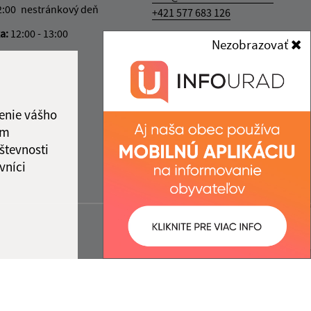
2:00
nestránkový deň
+421 577 683 126
ka:
12:00 - 13:00
IČO: 00322814
Nezobrazovať
enie vášho
ám
števnosti
vníci