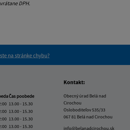
 vrátane DPH.
 ste na stránke chybu?
vás užitočné?
e pre vás užitočné?
Kontakt:
Obecný úrad Belá nad
beda
Čas poobede
Cirochou
2:00
13.00 - 15.30
Osloboditeľov 535/33
2:00
13.00 - 15.30
067 81 Belá nad Cirochou
2:00
13.00 - 15.30
2:00
13.00 - 15.30
info@belanadcirochou.sk