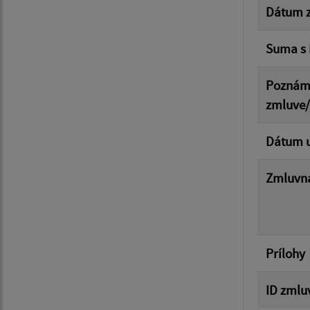
Dátum z
Suma s
Poznám
zmluve
Dátum u
Zmluvná
Prílohy
ID zmlu