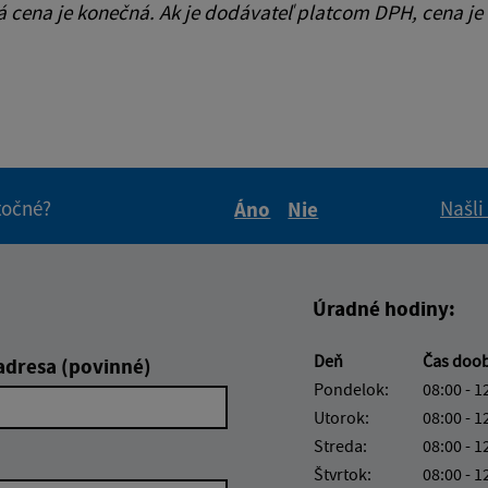
cena je konečná. Ak je dodávateľ platcom DPH, cena je
itočné?
Našli
Áno
Nie
Boli tieto informácie pre 
Boli tieto informáci
Úradné hodiny:
Deň
Čas doo
adresa (povinné)
Pondelok:
08:00 - 1
Utorok:
08:00 - 1
Streda:
08:00 - 1
Štvrtok:
08:00 - 1