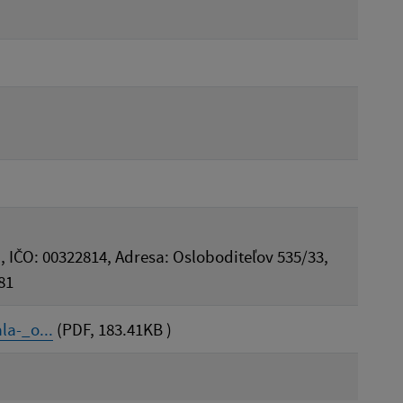
, IČO: 00322814, Adresa: Osloboditeľov 535/33,
81
a-_o...
(PDF, 183.41KB )