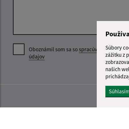
Použív
Súbory co
Oboznámil som sa so
spracúvaním osobný
zážitku z
údajov
zobrazova
našich we
prichádza
Súhlasí