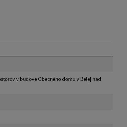
Dátum do:
Typ:
Reset
estorov v budove Obecného domu v Belej nad