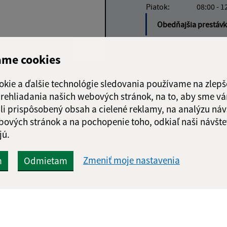
Piatok:
08:00 - 1
Obedňajšia prestáv
ame cookies
Google reCaptcha Response
okie a ďalšie technológie sledovania používame na zlepš
Odoslať
ch
správu
 prehliadania našich webových stránok, na to, aby sme v
li prispôsobený obsah a cielené reklamy, na analýzu náv
bových stránok a na pochopenie toho, odkiaľ naši návšte
jú.
Zmeniť moje nastavenia
m
Odmietam