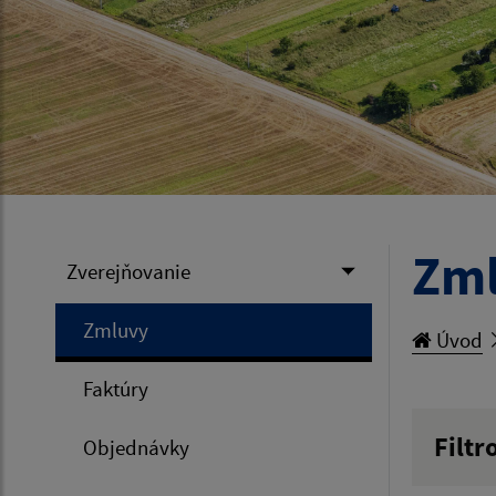
Zm
Zverejňovanie
Zmluvy
Úvod
Faktúry
Filtr
Objednávky
Hľadan