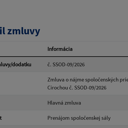
tumu:
Dátum od:
il zmluvy
od:
Suma do:
Informácia
mluvy/dodatku
č. SSOD-09/2026
ovať
Zmluva o nájme spoločenských pri
Cirochou č. SSOD-09/2026
Hlavná zmluva
t
Prenájom spoločenskej sály