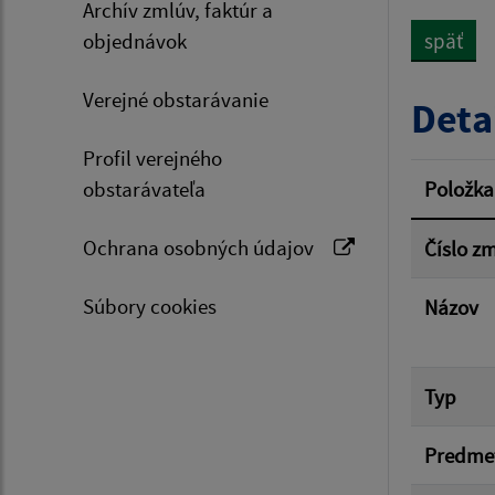
Archív zmlúv, faktúr a
objednávok
späť
Typ dá
Verejné obstarávanie
Deta
Profil verejného
Suma 
obstarávateľa
Položka
Ochrana osobných údajov
Číslo z
Filtr
Súbory cookies
Názov
Typ
Predme