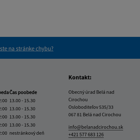
 ste na stránke chybu?
vás užitočné?
e pre vás užitočné?
Kontakt:
Obecný úrad Belá nad
beda
Čas poobede
Cirochou
2:00
13.00 - 15.30
Osloboditeľov 535/33
2:00
13.00 - 15.30
067 81 Belá nad Cirochou
2:00
13.00 - 15.30
2:00
13.00 - 15.30
info@belanadcirochou.sk
2:00
nestránkový deň
+421 577 683 126