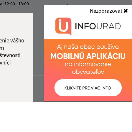
ka:
12:00 - 13:00
IČO: 00322814
Nezobrazovať
enie vášho
ám
števnosti
vníci