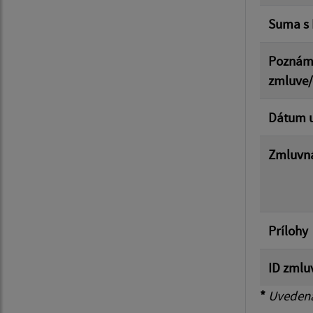
Suma s
Poznám
zmluve
Dátum u
Zmluvná
Prílohy
ID zmlu
*
Uvedená 