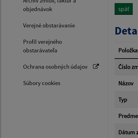
Archív zmlúv, faktúr a
objednávok
späť
Typ dá
Verejné obstarávanie
Deta
Profil verejného
Suma 
obstarávateľa
Položka
Ochrana osobných údajov
Číslo z
Filtr
Súbory cookies
Názov
Typ
Predme
Dátum z