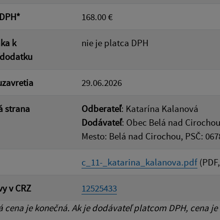
 DPH*
168.00 €
ka k
nie je platca DPH
/dodatku
zavretia
29.06.2026
 strana
Odberateľ
: Katarína Kalanová
Dodávateľ
: Obec Belá nad Cirochou
Mesto: Belá nad Cirochou, PSČ: 067
c_11-_katarina_kalanova.pdf
(PDF,
vy v CRZ
12525433
cena je konečná. Ak je dodávateľ platcom DPH, cena je