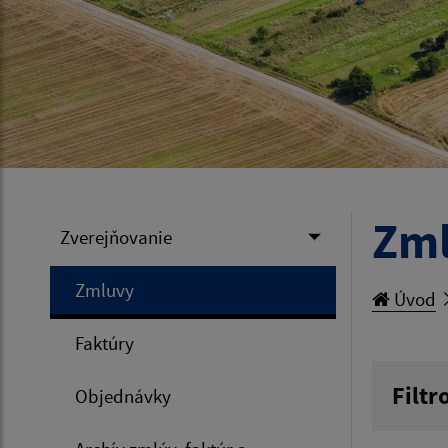
Zm
Zverejňovanie
Zmluvy
Úvod
Faktúry
Filtr
Objednávky
Hľadan