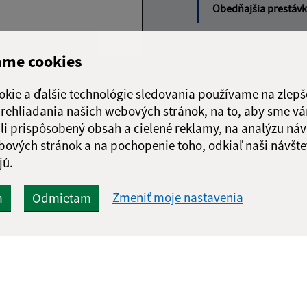
Obedňajšia prestáv
ame cookies
Google reCaptcha Response
Odoslať
ch
okie a ďalšie technológie sledovania používame na zlepš
správu
 prehliadania našich webových stránok, na to, aby sme v
li prispôsobený obsah a cielené reklamy, na analýzu náv
bových stránok a na pochopenie toho, odkiaľ naši návšte
jú.
Zmeniť moje nastavenia
m
Odmietam