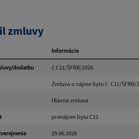
tumu:
Dátum od:
il zmluvy
od:
Suma do:
Informácia
mluvy/dodatku
č.C11/ŠFRB/2026
ovať
Zmluva o nájme bytu č. C11/ŠFRB/2
Hlavná zmluva
t
prenájom bytu C11
verejnenia
29.06.2026