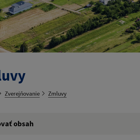
luvy
Zverejňovanie
Zmluvy
ovať obsah
ý výraz: