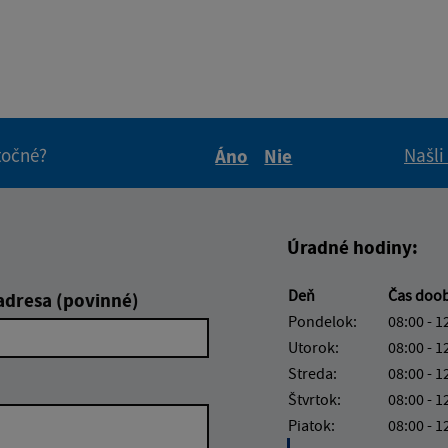
itočné?
Našli
Áno
Nie
Boli tieto informácie pre 
Boli tieto informáci
Úradné hodiny:
Deň
Čas doo
adresa (povinné)
Pondelok:
08:00 - 1
Utorok:
08:00 - 1
Streda:
08:00 - 1
Štvrtok:
08:00 - 1
Piatok:
08:00 - 1