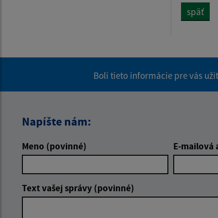
späť
Boli tieto informácie pre vás už
Napíšte nám:
Meno (povinné)
E-mailová 
Text vašej správy (povinné)