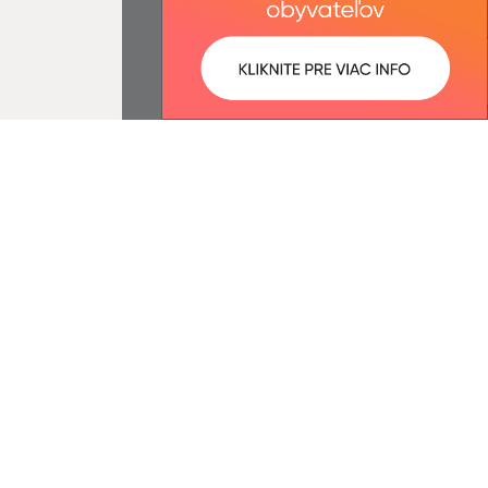
ované:
Správca obsahu:
07:04 hod.
Správca obsahu je Obec Belá nad
Cirochou.
Vytvorené v súlade s
Jednotným
dizajn manuálom elektronických