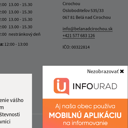
Cirochou
2:00
13.00 - 15.30
Osloboditeľov 535/33
2:00
13.00 - 15.30
067 81 Belá nad Cirochou
2:00
13.00 - 15.30
2:00
13.00 - 15.30
info@belanadcirochou.sk
2:00
nestránkový deň
+421 577 683 126
ka:
12:00 - 13:00
IČO: 00322814
Nezobrazovať
enie vášho
ám
števnosti
vníci