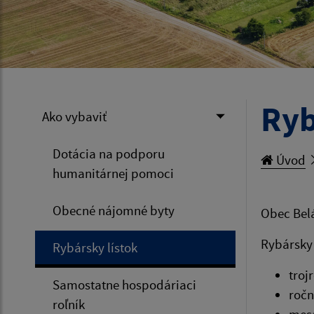
Ryb
Ako vybaviť
Dotácia na podporu
Úvod
humanitárnej pomoci
Obecné nájomné byty
Obec Belá
Rybársky 
Rybársky lístok
troj
Samostatne hospodáriaci
ročn
roľník