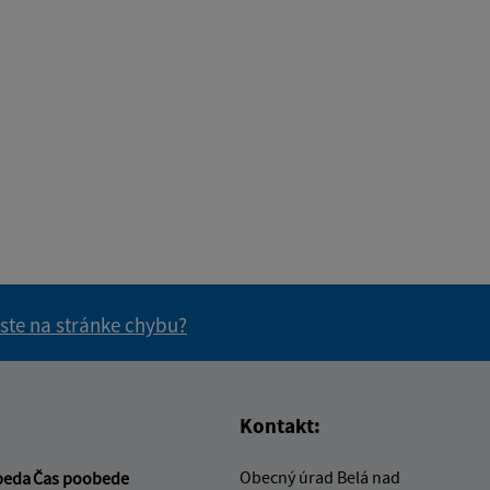
 ste na stránke chybu?
vás užitočné?
e pre vás užitočné?
Kontakt:
Obecný úrad Belá nad
beda
Čas poobede