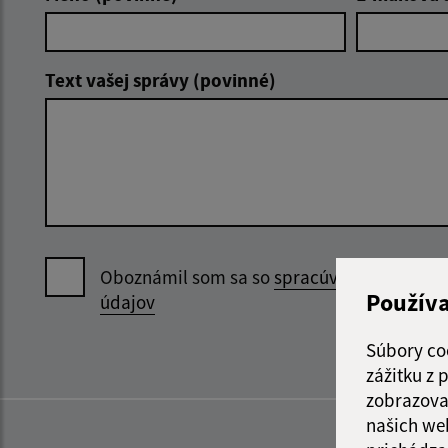
Text vašej správy (povinné)
Oboznámil som sa so
spracúvaním osobný
Použív
údajov
Súbory co
zážitku z
zobrazova
našich we