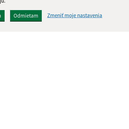
jú.
Zmeniť moje nastavenia
m
Odmietam
Rýchle odkazy:
Aktualiz
nku
Ochrana osobných údajov
07.08.2026 
Obecný úrad
RSS
Tlačivá
Kontakty