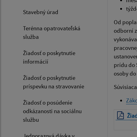
mesa
týžd
Stavebný úrad
Od poplat
Terénna opatrovateľská
odborní z
služba
vykonávan
pracovnej
Žiadosť o poskytnutie
ustanoven
informácií
prídu do 
osoby do 
Žiadosť o poskytnutie
príspevku na stravovanie
Súvisiaca 
Záko
Žiadosť o posúdenie
odkázanosti na sociálnu
Žiad
službu
Jednorazová dávka v