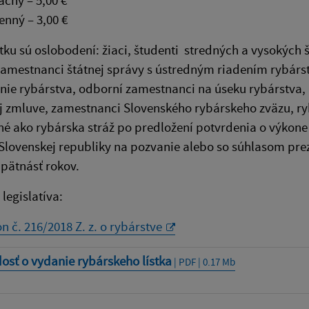
čný – 5,00 €
enný – 3,00 €
ku sú oslobodení: žiaci, študenti stredných a vysokých 
amestnanci štátnej správy s ústredným riadením rybárst
ie rybárstva, odborní zamestnanci na úseku rybárstva, 
 zmluve, zamestnanci Slovenského rybárskeho zväzu, ry
é ako rybárska stráž po predložení potvrdenia o výkone 
Slovenskej republiky na pozvanie alebo so súhlasom pre
pätnásť rokov.
legislatíva:
n č. 216/2018 Z. z. o rybárstve
osť o vydanie rybárskeho lístka
| PDF | 0.17 Mb