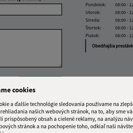
Pondelok:
08:00 - 1
Utorok:
08:00 - 1
Streda:
08:00 - 1
Štvrtok:
08:00 - 1
Piatok:
08:00 - 1
Obedňajšia prestáv
Google reCaptcha Response
Odoslať
ch
správu
ame cookies
okie a ďalšie technológie sledovania používame na zlepš
 prehliadania našich webových stránok, na to, aby sme v
li prispôsobený obsah a cielené reklamy, na analýzu náv
bových stránok a na pochopenie toho, odkiaľ naši návšte