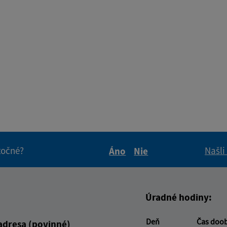
itočné?
Našli
Áno
Nie
Boli tieto informácie pre 
Boli tieto informáci
Úradné hodiny:
Deň
Čas doo
adresa (povinné)