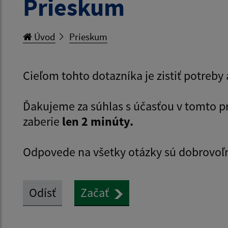
Prieskum
Úvod
Prieskum
Cieľom tohto dotazníka je zistiť potreb
Ďakujeme za súhlas s účasťou v tomto 
zaberie
len 2 minúty.
Odpovede na všetky otázky sú dobrovoľ
Odísť
Začať