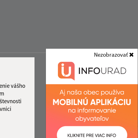
Nezobrazovať
enie vášho
ám
števnosti
vníci