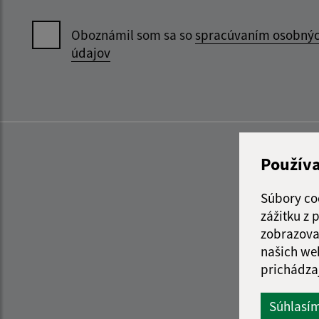
Oboznámil som sa so
spracúvaním osobný
údajov
Použív
Súbory co
zážitku z
zobrazova
našich we
prichádza
Súhlasí