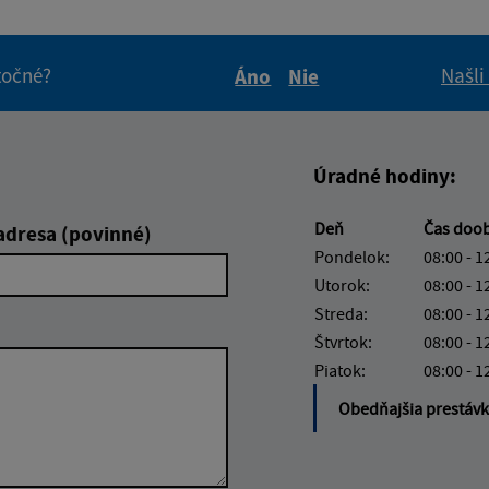
itočné?
Našli
Áno
Nie
Boli tieto informácie pre 
Boli tieto informáci
Úradné hodiny:
Deň
Čas doo
adresa (povinné)
Pondelok:
08:00 - 1
Utorok:
08:00 - 1
Streda:
08:00 - 1
Štvrtok:
08:00 - 1
Piatok:
08:00 - 1
Obedňajšia prestáv