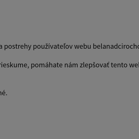
y a postrehy používateľov webu belanadciroch
prieskume, pomáhate nám zlepšovať tento we
né.