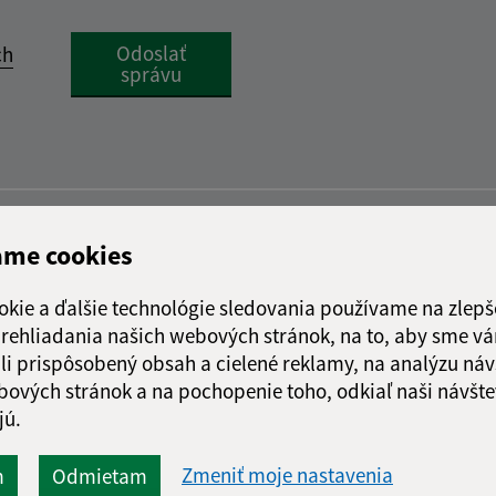
Google reCaptcha Response
Odoslať
ch
správu
ame cookies
okie a ďalšie technológie sledovania používame na zlepš
 prehliadania našich webových stránok, na to, aby sme v
li prispôsobený obsah a cielené reklamy, na analýzu náv
bových stránok a na pochopenie toho, odkiaľ naši návšte
jú.
Zmeniť moje nastavenia
m
Odmietam