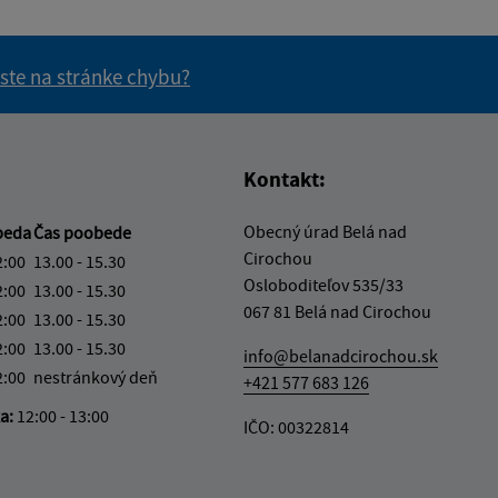
 ste na stránke chybu?
vás užitočné?
e pre vás užitočné?
Kontakt:
Obecný úrad Belá nad
beda
Čas poobede
Cirochou
2:00
13.00 - 15.30
Osloboditeľov 535/33
2:00
13.00 - 15.30
067 81 Belá nad Cirochou
2:00
13.00 - 15.30
2:00
13.00 - 15.30
info@belanadcirochou.sk
2:00
nestránkový deň
+421 577 683 126
ka:
12:00 - 13:00
IČO: 00322814