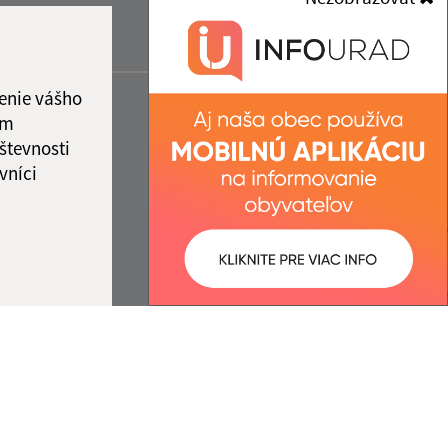
enie vášho
ám
števnosti
vníci
ované:
Správca obsahu: