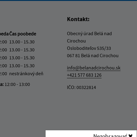
Kontakt:
Obecný úrad Belá nad
beda
Čas poobede
Cirochou
2:00
13.00 - 15.30
Osloboditeľov 535/33
2:00
13.00 - 15.30
067 81 Belá nad Cirochou
2:00
13.00 - 15.30
2:00
13.00 - 15.30
info@belanadcirochou.sk
2:00
nestránkový deň
+421 577 683 126
ka:
12:00 - 13:00
IČO: 00322814
Nezobrazovať