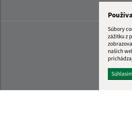
Použív
Súbory co
zážitku z
zobrazova
našich we
prichádza
Súhlasí
Informácie o stránke:
Navigácia: