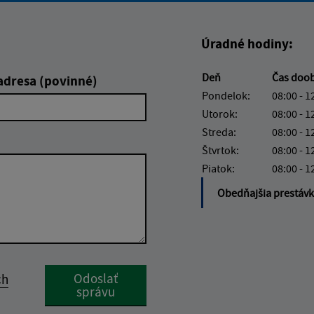
Úradné hodiny:
Deň
Čas doo
adresa (povinné)
Pondelok:
08:00 - 1
Utorok:
08:00 - 1
Streda:
08:00 - 1
Štvrtok:
08:00 - 1
Piatok:
08:00 - 1
Obedňajšia prestáv
Google reCaptcha Response
Odoslať
ch
správu