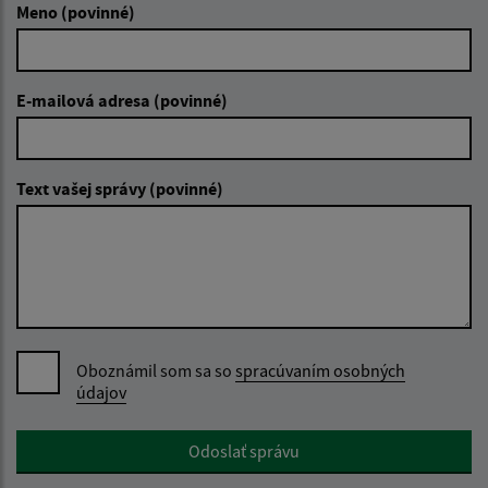
Meno (povinné)
E-mailová adresa (povinné)
Text vašej správy (povinné)
Oboznámil som sa so
spracúvaním osobných
údajov
Google reCaptcha Response
Odoslať správu