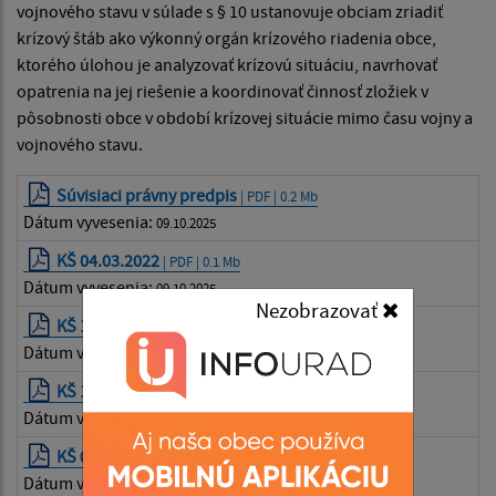
vojnového stavu v súlade s § 10 ustanovuje obciam zriadiť
krízový štáb ako výkonný orgán krízového riadenia obce,
ktorého úlohou je analyzovať krízovú situáciu, navrhovať
opatrenia na jej riešenie a koordinovať činnosť zložiek v
pôsobnosti obce v období krízovej situácie mimo času vojny a
vojnového stavu.
Súvisiaci právny predpis
| PDF | 0.2 Mb
Dátum vyvesenia:
09.10.2025
KŠ 04.03.2022
| PDF | 0.1 Mb
Dátum vyvesenia:
09.10.2025
Nezobrazovať
KŠ 13.01.2022
| PDF | 0.05 Mb
Dátum vyvesenia:
09.10.2025
KŠ 10.03.2021
| PDF | 0.05 Mb
Dátum vyvesenia:
09.10.2025
KŠ 03.02.2021
| PDF | 0.04 Mb
Dátum vyvesenia:
09.10.2025