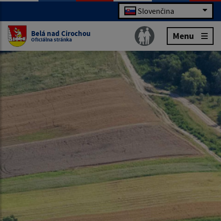
Slovenčina
Belá nad Cirochou
Menu
Oficiálna stránka