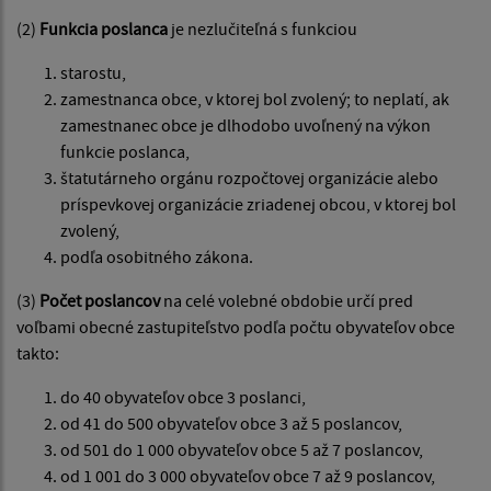
(2)
Funkcia poslanca
je nezlučiteľná s funkciou
starostu,
zamestnanca obce, v ktorej bol zvolený; to neplatí, ak
zamestnanec obce je dlhodobo uvoľnený na výkon
funkcie poslanca,
štatutárneho orgánu rozpočtovej organizácie alebo
príspevkovej organizácie zriadenej obcou, v ktorej bol
zvolený,
podľa osobitného zákona.
(3)
Počet poslancov
na celé volebné obdobie určí pred
voľbami obecné zastupiteľstvo podľa počtu obyvateľov obce
takto:
do 40 obyvateľov obce 3 poslanci,
od 41 do 500 obyvateľov obce 3 až 5 poslancov,
od 501 do 1 000 obyvateľov obce 5 až 7 poslancov,
od 1 001 do 3 000 obyvateľov obce 7 až 9 poslancov,