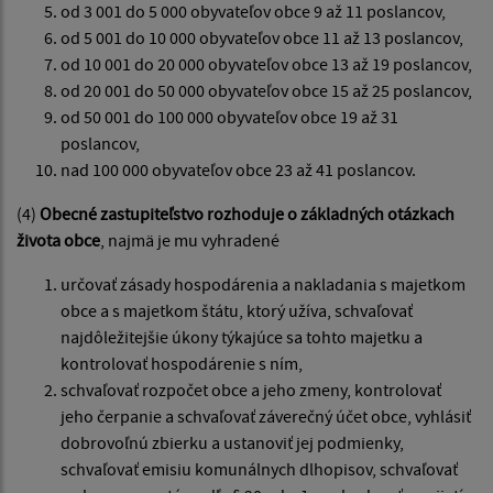
od 3 001 do 5 000 obyvateľov obce 9 až 11 poslancov,
od 5 001 do 10 000 obyvateľov obce 11 až 13 poslancov,
od 10 001 do 20 000 obyvateľov obce 13 až 19 poslancov,
od 20 001 do 50 000 obyvateľov obce 15 až 25 poslancov,
od 50 001 do 100 000 obyvateľov obce 19 až 31
poslancov,
nad 100 000 obyvateľov obce 23 až 41 poslancov.
(4)
Obecné zastupiteľstvo rozhoduje o základných otázkach
života obce
, najmä je mu vyhradené
určovať zásady hospodárenia a nakladania s majetkom
obce a s majetkom štátu, ktorý užíva, schvaľovať
najdôležitejšie úkony týkajúce sa tohto majetku a
kontrolovať hospodárenie s ním,
schvaľovať rozpočet obce a jeho zmeny, kontrolovať
jeho čerpanie a schvaľovať záverečný účet obce, vyhlásiť
dobrovoľnú zbierku a ustanoviť jej podmienky,
schvaľovať emisiu komunálnych dlhopisov, schvaľovať