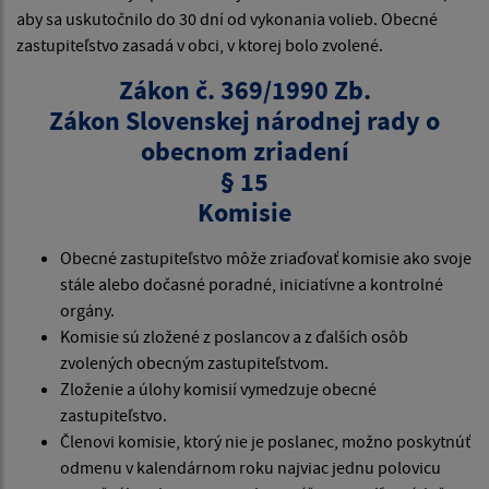
aby sa uskutočnilo do 30 dní od vykonania volieb. Obecné
zastupiteľstvo zasadá v obci, v ktorej bolo zvolené.
Zákon č. 369/1990 Zb.
Zákon Slovenskej národnej rady o
obecnom zriadení
§ 15
Komisie
Obecné zastupiteľstvo môže zriaďovať komisie ako svoje
stále alebo dočasné poradné, iniciatívne a kontrolné
orgány.
Komisie sú zložené z poslancov a z ďalších osôb
zvolených obecným zastupiteľstvom.
Zloženie a úlohy komisií vymedzuje obecné
zastupiteľstvo.
Členovi komisie, ktorý nie je poslanec, možno poskytnúť
odmenu v kalendárnom roku najviac jednu polovicu