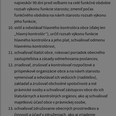
najneskôr 90 dní pred voľbami na celé funkčné obdobie
rozsah výkonu funkcie starostu; zmeniť počas
funkčného obdobia na návrh starostu rozsah výkonu
jeho funkcie,
voliť a odvolávať hlavného kontrolóra obce (ďalej len
„hlavný kontrolór“), určiť rozsah výkonu funkcie
hlavného kontrolóra a jeho plat, schvaľovať odmenu
hlavnému kontrolórovi,
schvaľovať štatút obce, rokovací poriadok obecného
zastupiteľstva a zásady odmeňovania poslancov,
zriaďovať, zrušovať a kontrolovať rozpočtové a
príspevkové organizácie obce a na návrh starostu
vymenúvať a odvolávať ich vedúcich (riaditeľov),
zakladať a zrušovať obchodné spoločnosti a iné
právnické osoby a schvaľovať zástupcov obce do ich
štatutárnych a kontrolných orgánov, ako aj schvaľovať
majetkovú účasť obce v právnickej osobe,
schvaľovať združovanie obecných prostriedkov a
činností a účasť v združeniach, ako aj zriadenie