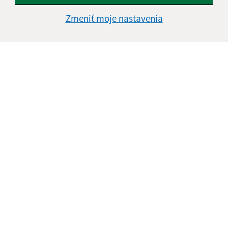
Napíšte nám:
Zmeniť moje nastavenia
Meno (povinné)
E-mailová adresa (povinné)
Text vašej správy (povinné)
Oboznámil som sa so
spracúvaním osobných
údajov
Google reCaptcha Response