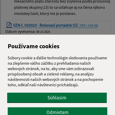
mesačného platu starostu bez zvýšenia podľa príslušnej
platovej skupiny;13) to sa vzťahuje aj na člena výboru
mestskej časti, ktorý nie je poslanec.
VZN č. 032023 - Rokovací poriadok OZ
| PDF | 0.83 Mb
Dátum vyvesenia:
09.10.2025
Plán práce OZ na rok 2024
| PDF | 0.01 Mb
Používame cookies
Dátum vyvesenia:
09.10.2025
Rokovací poriadok, organizácia a obsahová náplň
Súbory cookie a ďalšie technológie sledovania používame
činnosti komisií obecného zastupiteľstva 2019
| PDF | 0.44 Mb
na zlepšenie vášho zážitku z prehliadania našich
Dátum vyvesenia:
09.10.2025
webových stránok, na to, aby sme vám zobrazovali
prispôsobený obsah a cielené reklamy, na analýzu
návštevnosti našich webových stránok a na pochopenie
toho, odkiaľ naši návštevníci prichádzajú.
Je táto stránka užitočná?
Áno
Nie
Boli tieto 
Boli 
Súhlasím
Našli ste na stránke chybu?
Napíšte nám
Odmietam