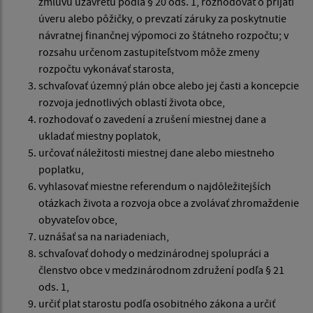
zmluvu uzavretú podľa § 20 ods. 1, rozhodovať o prijatí
úveru alebo pôžičky, o prevzatí záruky za poskytnutie
návratnej finančnej výpomoci zo štátneho rozpočtu; v
rozsahu určenom zastupiteľstvom môže zmeny
rozpočtu vykonávať starosta,
schvaľovať územný plán obce alebo jej časti a koncepcie
rozvoja jednotlivých oblastí života obce,
rozhodovať o zavedení a zrušení miestnej dane a
ukladať miestny poplatok,
určovať náležitosti miestnej dane alebo miestneho
poplatku,
vyhlasovať miestne referendum o najdôležitejších
otázkach života a rozvoja obce a zvolávať zhromaždenie
obyvateľov obce,
uznášať sa na nariadeniach,
schvaľovať dohody o medzinárodnej spolupráci a
členstvo obce v medzinárodnom združení podľa § 21
ods. 1,
určiť plat starostu podľa osobitného zákona a určiť