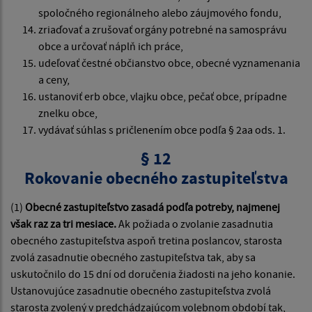
spoločného regionálneho alebo záujmového fondu,
zriaďovať a zrušovať orgány potrebné na samosprávu
obce a určovať náplň ich práce,
udeľovať čestné občianstvo obce, obecné vyznamenania
a ceny,
ustanoviť erb obce, vlajku obce, pečať obce, prípadne
znelku obce,
vydávať súhlas s pričlenením obce podľa § 2aa ods. 1.
§ 12
Rokovanie obecného zastupiteľstva
(1)
Obecné zastupiteľstvo zasadá podľa potreby, najmenej
však raz za tri mesiace.
Ak požiada o zvolanie zasadnutia
obecného zastupiteľstva aspoň tretina poslancov, starosta
zvolá zasadnutie obecného zastupiteľstva tak, aby sa
uskutočnilo do 15 dní od doručenia žiadosti na jeho konanie.
Ustanovujúce zasadnutie obecného zastupiteľstva zvolá
starosta zvolený v predchádzajúcom volebnom období tak,