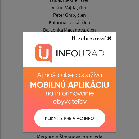
Viktor Vajda, člen
Peter Gnip, člen
Katarína Lecká, člen
Bc. Lenka Macanová, člen
Mgr. Zuzana Čižmárová, člen
Nezobrazovať
Komisia pre šport a mládež:
JUDr. Daniela Lojanová, predseda
Ing. Dušan Hančarik, člen
Ján Dráb, člen
Mgr. Matúš Haburaj, člen
Ing. Ján Hreha, člen
Peter Gnip, člen
Marek Kováč, člen
Viktor Vajda, člen
Mgr. Zuzana Čižmárová, člen
Komisia pre kultúru:
Margaréta Šimonová, predseda