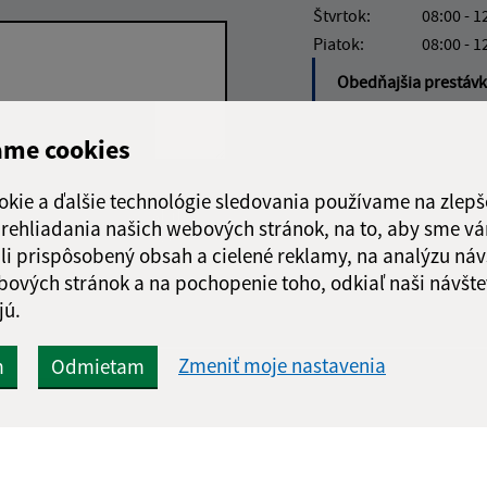
Štvrtok:
08:00 - 1
Piatok:
08:00 - 1
Obedňajšia prestáv
ame cookies
okie a ďalšie technológie sledovania používame na zlepš
Google reCaptcha Response
Odoslať
ch
 prehliadania našich webových stránok, na to, aby sme v
správu
li prispôsobený obsah a cielené reklamy, na analýzu náv
bových stránok a na pochopenie toho, odkiaľ naši návšte
jú.
Zmeniť moje nastavenia
m
Odmietam