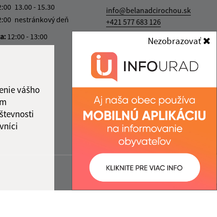
2:00
13.00 - 15.30
info@belanadcirochou.sk
2:00
nestránkový deň
+421 577 683 126
ka:
12:00 - 13:00
Nezobrazovať
IČO: 00322814
enie vášho
ám
števnosti
vníci