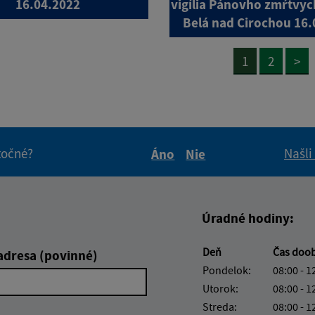
16.04.2022
vigília Pánovho zmŕtvyc
Belá nad Cirochou 16.
1
2
>
itočné?
Našli
Áno
Nie
Boli tieto informácie pre 
Boli tieto informáci
Úradné hodiny:
Deň
Čas doo
adresa (povinné)
Pondelok:
08:00 - 1
Utorok:
08:00 - 1
Streda:
08:00 - 1