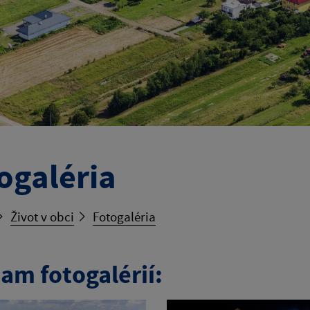
ogaléria
Život v obci
Fotogaléria
am fotogalérií: