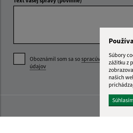
Text vašej správy (povinné)
Použív
Súbory co
Oboznámil som sa so
spracúvaním osobný
zážitku z
údajov
zobrazova
našich we
prichádza
Súhlasí