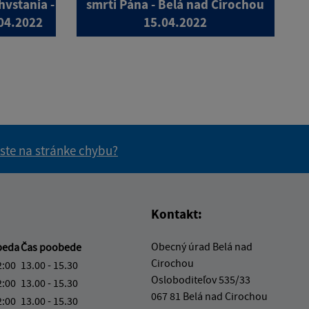
hvstania -
smrti Pána - Belá nad Cirochou
04.2022
15.04.2022
 ste na stránke chybu?
vás užitočné?
e pre vás užitočné?
Kontakt:
Obecný úrad Belá nad
beda
Čas poobede
Cirochou
2:00
13.00 - 15.30
Osloboditeľov 535/33
2:00
13.00 - 15.30
067 81 Belá nad Cirochou
2:00
13.00 - 15.30