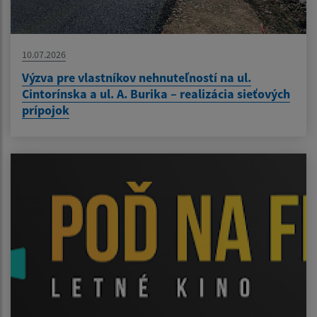
10.07.2026
Výzva pre vlastníkov nehnuteľností na ul.
Cintorínska a ul. A. Burika – realizácia sieťových
prípojok