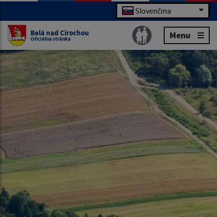
Slovenčina
Belá nad Cirochou
Menu
Oficiálna stránka