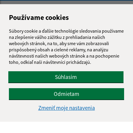
Napíšte nám:
Používame cookies
Meno (povinné)
Súbory cookie a ďalšie technológie sledovania používame
na zlepšenie vášho zážitku z prehliadania našich
webových stránok, na to, aby sme vám zobrazovali
E-mailová adresa (povinné)
prispôsobený obsah a cielené reklamy, na analýzu
návštevnosti našich webových stránok a na pochopenie
toho, odkiaľ naši návštevníci prichádzajú.
Text vašej správy (povinné)
Súhlasím
Odmietam
Zmeniť moje nastavenia
Oboznámil som sa so
spracúvaním osobných
údajov