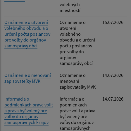
volebných
miestností
Oznámenie o utvorení
Oznámenie o
15.07.2026
volebného obvodu a o
utvorení
určení počtu poslancov
volebného
pre voľby do orgánov
obvodu a o určení
samosprávy obcí
počtu poslancov
pre voľby do
orgánov
samosprávy obcí
Oznámenie o menovaní
Oznámenie o
14.07.2026
zapisovateľky MVK
menovaní
zapisovateľky MVK
Informácia o
Informácia o
14.07.2026
podmienkach práve voliť
podmienkach
a práva byť volený pre
práve voliť a práva
voľby do orgánov
byť volený pre
samosprávnych krajov
voľby do orgánov
samosprávnych