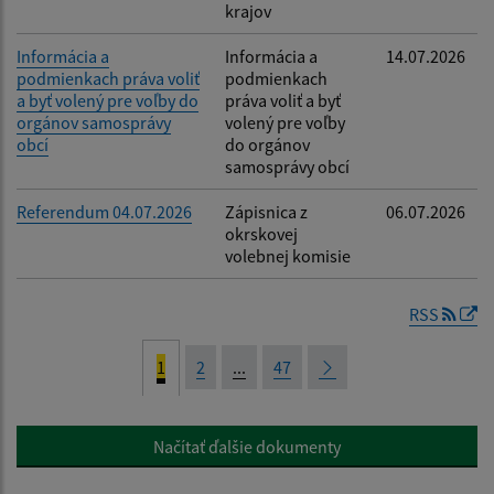
krajov
Informácia a
Informácia a
14.07.2026
podmienkach práva voliť
podmienkach
a byť volený pre voľby do
práva voliť a byť
orgánov samosprávy
volený pre voľby
obcí
do orgánov
samosprávy obcí
Referendum 04.07.2026
Zápisnica z
06.07.2026
okrskovej
volebnej komisie
RSS
1
2
...
47
Načítať ďalšie dokumenty