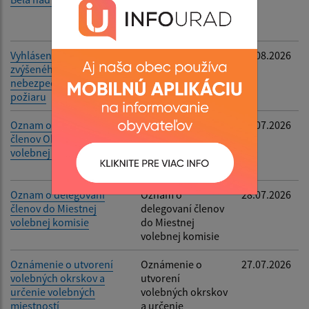
ústneho
pojednávania
Vyhlásenie času
Vyhlásenie času
05.08.2026
zvýšeného
zvýšeného
nebezpečenstva vzniku
nebezpečenstva
požiaru
vzniku požiaru
Oznam o delegovaní
Oznam o
28.07.2026
členov Okrskovej
delegovaní členov
volebnej komisie
Okrskovej
volebnej komisie
Oznam o delegovaní
Oznam o
28.07.2026
členov do Miestnej
delegovaní členov
volebnej komisie
do Miestnej
volebnej komisie
Oznámenie o utvorení
Oznámenie o
27.07.2026
volebných okrskov a
utvorení
určenie volebných
volebných okrskov
miestností
a určenie