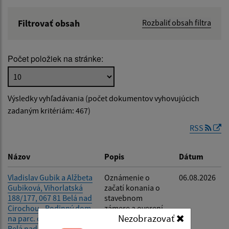
Filtrovať obsah
Rozbaliť obsah filtra
Názov:
Počet položiek na stránke:
Popis:
Výsledky vyhľadávania (počet dokumentov vyhovujúcich
Dátum zverejnenia od:
zadaným kritériám: 467)
RSS
Dátum zverejnenia do:
Názov
Popis
Dátum
Vladislav Gubik a Alžbeta
Oznámenie o
06.08.2026
Gubiková, Vihorlatská
začatí konania o
Filtrovať
Reset
188/177, 067 81 Belá nad
stavebnom
Cirochou - Rodinný dom
zámere a overení
Nezobrazovať
na parc. č. C KN 728, k.ú.
projektu,
Belá nad Cirochou
nariadenie