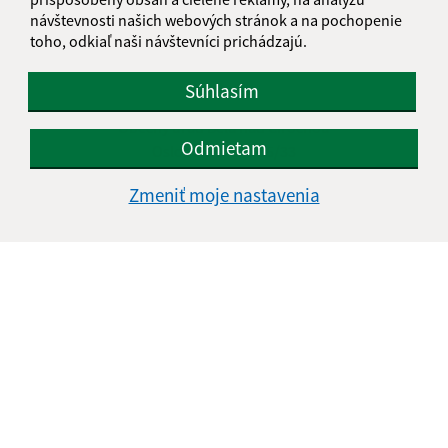
návštevnosti našich webových stránok a na pochopenie
Obedňajšia prestávka:
12:00 - 13:00
toho, odkiaľ naši návštevníci prichádzajú.
Kontakt:
Súhlasím
Obecný úrad Belá nad Cirochou
Odmietam
Osloboditeľov 535/33
067 81 Belá nad Cirochou
Zmeniť moje nastavenia
info@belanadcirochou.sk
+421 577 683 126
IČO: 00322814