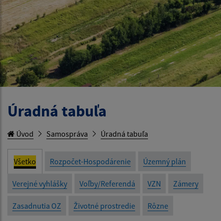
Úradná tabuľa
Úvod
Samospráva
Úradná tabuľa
Všetko
Rozpočet-Hospodárenie
Územný plán
Verejné vyhlášky
Voľby/Referendá
VZN
Zámery
Zasadnutia OZ
Životné prostredie
Rôzne