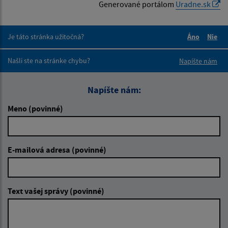
Generované portálom
Uradne.sk
Je táto stránka užitočná?
Áno
Nie
Boli tieto 
Boli 
Našli ste na stránke chybu?
Napíšte nám
Napíšte nám:
Meno (povinné)
E-mailová adresa (povinné)
Text vašej správy (povinné)