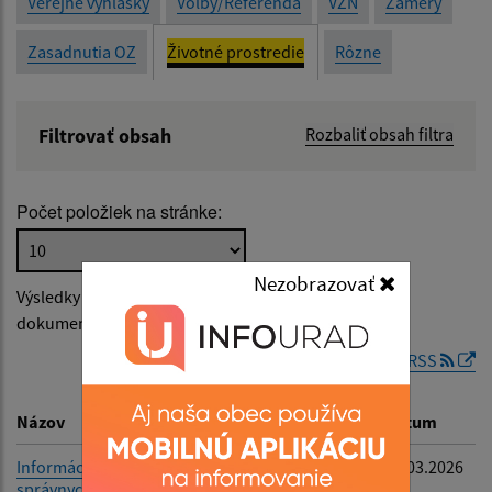
Verejné vyhlášky
Voľby/Referendá
VZN
Zámery
Zasadnutia OZ
Životné prostredie
Rôzne
Filtrovať obsah
Rozbaliť obsah filtra
Názov:
Počet položiek na stránke:
Popis:
Nezobrazovať
Výsledky vyhľadávania v
Životné prostredie
(počet
Dátum zverejnenia od:
dokumentov vyhovujúcich zadaným kritériám: 2)
RSS
Dátum zverejnenia do:
Názov
Popis
Dátum
Informácie o začatých
Žiadosť o vydanie
09.03.2026
správnych konaniach
súhlasu na výrub
Filtrovať
Reset