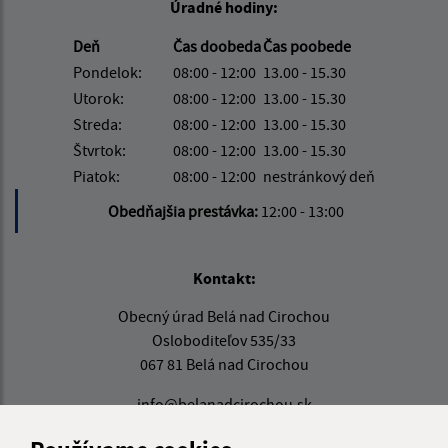
Úradné hodiny:
Deň
Čas doobeda
Čas poobede
Pondelok:
08:00 - 12:00
13.00 - 15.30
Utorok:
08:00 - 12:00
13.00 - 15.30
Streda:
08:00 - 12:00
13.00 - 15.30
Štvrtok:
08:00 - 12:00
13.00 - 15.30
Piatok:
08:00 - 12:00
nestránkový deň
Obedňajšia prestávka:
12:00 - 13:00
Kontakt:
Obecný úrad Belá nad Cirochou
Osloboditeľov 535/33
067 81 Belá nad Cirochou
info@belanadcirochou.sk
+421 577 683 126