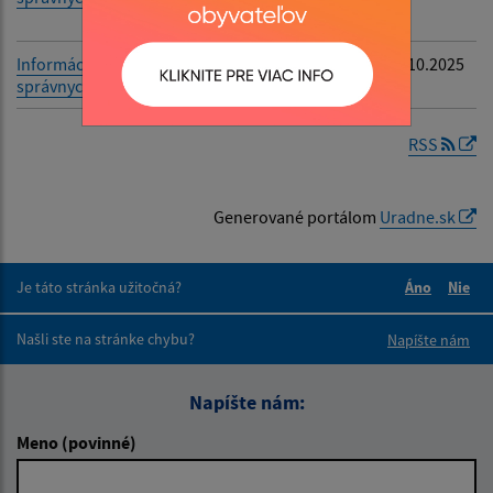
drevín
Informácie o začatých
Výrub drevín
31.10.2025
správnych konaniach
RSS
Generované portálom
Uradne.sk
Je táto stránka užitočná?
Áno
Nie
Boli tieto 
Boli 
Našli ste na stránke chybu?
Napíšte nám
Napíšte nám:
Meno (povinné)