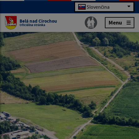
Slovenčina
Belá nad Cirochou
Menu
Oficiálna stránka