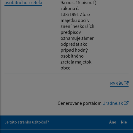
osobitného zreteľa
9a ods. 15 písm. f)
zákona č.
138/1991 Zb. o
majetku obcí v
znení neskorších
predpisov
oznamuje zámer
odpredať ako
prípad hodný
osobitného
zreteľa majetok
obce.
RSS
Generované portálom
Uradne.sk
Je táto stránka užitočná?
Áno
Nie
Boli tieto 
Boli 