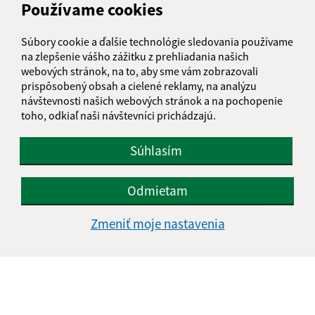
Používame cookies
Obecný úrad Belá nad Cirochou
Osloboditeľov 535/33
Súbory cookie a ďalšie technológie sledovania používame
067 81 Belá nad Cirochou
na zlepšenie vášho zážitku z prehliadania našich
webových stránok, na to, aby sme vám zobrazovali
info@belanadcirochou.sk
prispôsobený obsah a cielené reklamy, na analýzu
+421 577 683 126
návštevnosti našich webových stránok a na pochopenie
toho, odkiaľ naši návštevníci prichádzajú.
IČO: 00322814
Súhlasím
Odmietam
Zmeniť moje nastavenia