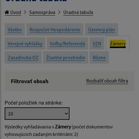
Úvod
Samospráva
Úradná tabuľa
Všetko
Rozpočet-Hospodárenie
Územný plán
Verejné vyhlášky
Voľby/Referendá
VZN
Zámery
Zasadnutia OZ
Životné prostredie
Rôzne
Filtrovať obsah
Rozbaliť obsah filtra
Názov:
Počet položiek na stránke:
Popis:
Výsledky vyhľadávania v
Zámery
(počet dokumentov
Dátum zverejnenia od:
vyhovujúcich zadaným kritériám: 2)