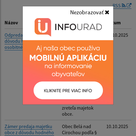
RSS
Nezobrazovať
Dátum zverejnenia do:
Názov
Popis
Dátum
Odpredaj majetku obce z
Obec Belá nad
10.10.2025
dôvodu hodného
Cirochou podľa §
Filtrovať
Reset
osobitného zreteľa
9a ods. 15 písm. f)
zákona č.
138/1991 Zb. o
majetku obcí v
znení neskorších
predpisov
oznamuje zámer
odpredať ako
prípad hodný
osobitného
zreteľa majetok
obce.
Zámer predaja majetku
Obec Belá nad
10.10.2025
obce z dôvodu hodného
Cirochou podľa §