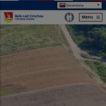
Slovenčina
Belá nad Cirochou
Menu
Oficiálna stránka