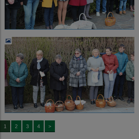
1
2
3
4
>